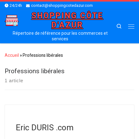
24/24h
contact@shoppingcotedazur.com
Skip to content
SHOPPING CÔTE
D'AZUR
Search
Me
Répertoire de référence pour les commerces et
services
Accueil
»
Professions libérales
Professions libérales
1 article
Eric DURIS .com