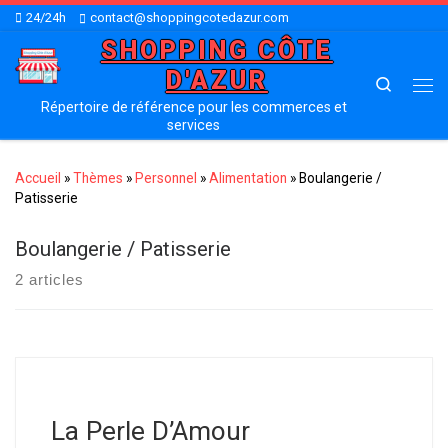
24/24h
contact@shoppingcotedazur.com
Skip to content
SHOPPING CÔTE
D'AZUR
Search
Me
Répertoire de référence pour les commerces et
services
Accueil
»
Thèmes
»
Personnel
»
Alimentation
»
Boulangerie /
Patisserie
Boulangerie / Patisserie
2 articles
La Perle D’Amour